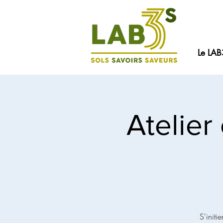
Le LAB
Atelier
S'initi