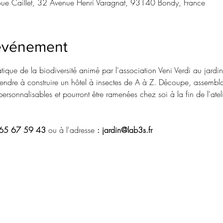
ue Caillet, 32 Avenue Henri Varagnat, 93140 Bondy, France
'événement
ématique de la biodiversité animé par l'association Veni Verdi au ja
rendre à construire un hôtel à insectes de A à Z. Découpe, assembla
rsonnalisables et pourront être ramenées chez soi à la fin de l'ateli
65 67 59 43 
ou à l'adresse 
: jardin@lab3s.fr