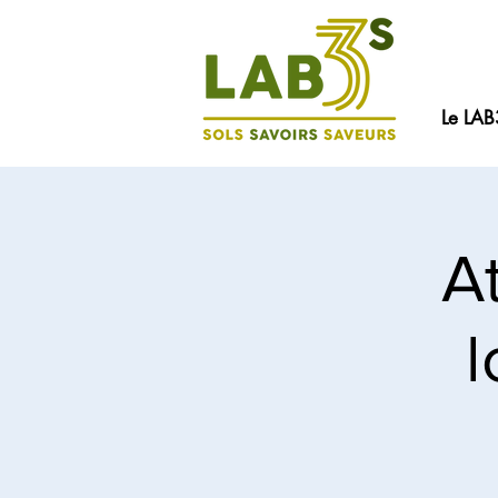
Le LAB
At