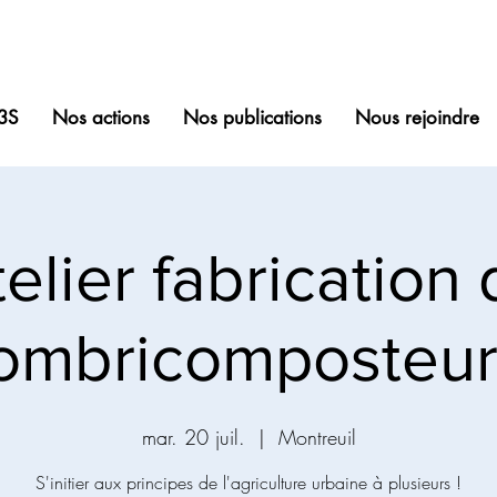
3S
Nos actions
Nos publications
Nous rejoindre
elier fabrication
lombricomposteur
mar. 20 juil.
  |  
Montreuil
S'initier aux principes de l'agriculture urbaine à plusieurs !