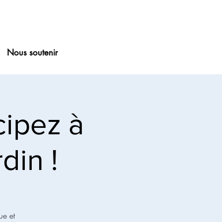
Nous soutenir
cipez à
din !
ue et