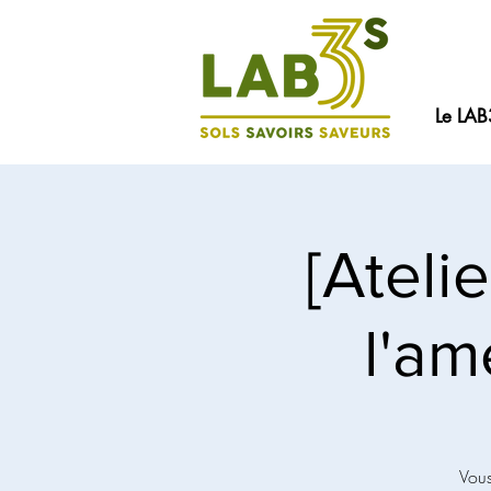
Le LAB
[Ateli
l'am
Vous