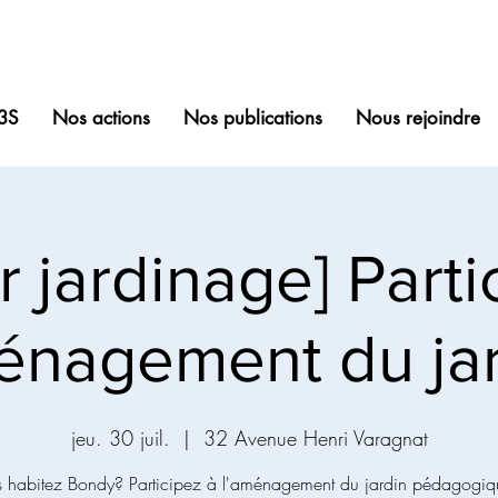
3S
Nos actions
Nos publications
Nous rejoindre
er jardinage] Parti
énagement du jar
jeu. 30 juil.
  |  
32 Avenue Henri Varagnat
 habitez Bondy? Participez à l'aménagement du jardin pédagogiq