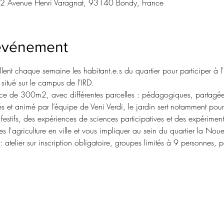
32 Avenue Henri Varagnat, 93140 Bondy, France
'événement
llent chaque semaine les habitant.e.s du quartier pour participer à
itué sur le campus de l'IRD.
face de 300m2, avec différentes parcelles : pédagogiques, partagée
s et animé par l’équipe de Veni Verdi, le jardin sert notamment pou
stifs, des expériences de sciences participatives et des expérimenta
s l'agriculture en ville et vous impliquer au sein du quartier la Noue
 atelier sur inscription obligatoire, groupes limités à 9 personnes, 