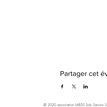
Partager cet 
© 2020 association LAB3S Sols Savoirs Sav