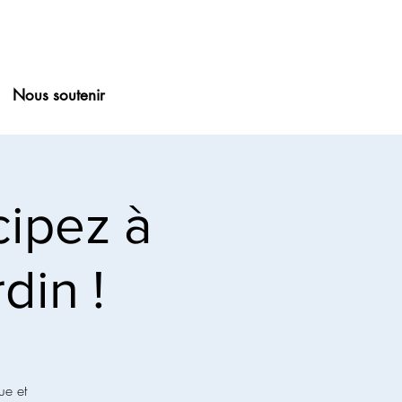
Nous soutenir
cipez à
din !
ue et