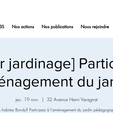
3S
Nos actions
Nos publications
Nous rejoindre
er jardinage] Parti
énagement du jar
jeu. 19 nov.
  |  
32 Avenue Henri Varagnat
 habitez Bondy? Participez à l'aménagement du jardin pédagogiq