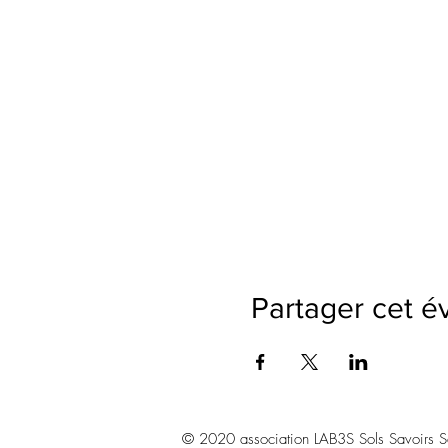
Partager cet 
© 2020 association LAB3S Sols Savoirs Sav