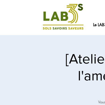
Le LAB
[Ateli
l'am
Vous