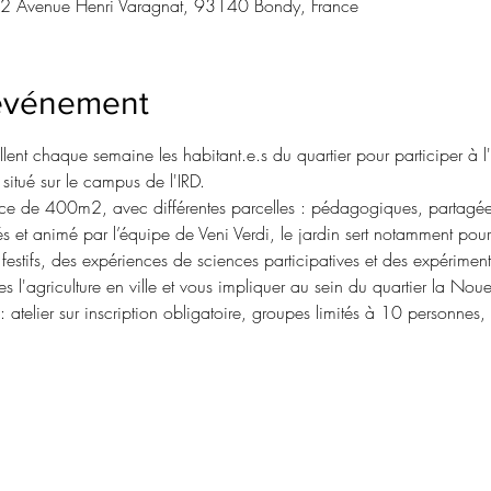
32 Avenue Henri Varagnat, 93140 Bondy, France
'événement
llent chaque semaine les habitant.e.s du quartier pour participer à
itué sur le campus de l'IRD.
face de 400m2, avec différentes parcelles : pédagogiques, partagée
s et animé par l’équipe de Veni Verdi, le jardin sert notamment pou
stifs, des expériences de sciences participatives et des expérimenta
s l'agriculture en ville et vous impliquer au sein du quartier la Noue
 atelier sur inscription obligatoire, groupes limités à 10 personnes