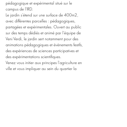
pédagogique et expérimental situé sur le 
campus de l'IRD.
Le jardin s'étend sur une surface de 400m2, 
avec différentes parcelles : pédagogiques, 
partagées et expérimentales. Ouvert au public 
sur des temps dédiés et animé par l’équipe de 
Veni Verdi, le jardin sert notamment pour des 
animations pédagogiques et évènements festifs, 
des expériences de sciences participatives et 
des expérimentations scientifiques.
Venez vous initier aux principes l'agriculture en 
ville et vous impliquer au sein du quartier la 
Noue Caillet!
Règlement sanitaire covid-19 : atelier sur 
inscription obligatoire, groupes limités à 10 
personnes, port du masque obligatoire, respect 
des gestes barrières.