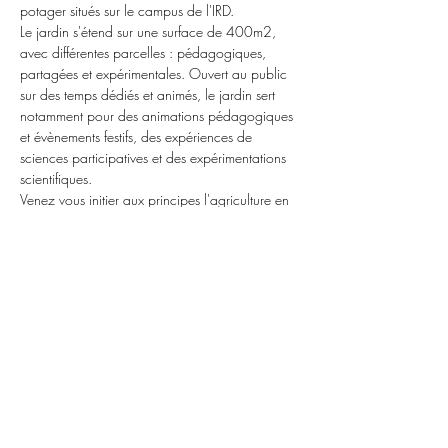
potager situés sur le campus de l'IRD.
Le jardin s'étend sur une surface de 400m2, 
avec différentes parcelles : pédagogiques, 
partagées et expérimentales. Ouvert au public 
sur des temps dédiés et animés, le jardin sert 
notamment pour des animations pédagogiques 
et évènements festifs, des expériences de 
sciences participatives et des expérimentations 
scientifiques.
Venez vous initier aux principes l'agriculture en 
ville et vous impliquer au sein du quartier la 
Noue Caillet!
Inscription obligatoire au 
06 65 67 59 43 
ou 
à l'adresse 
: jardin@lab3s.fr
Partager cet événement