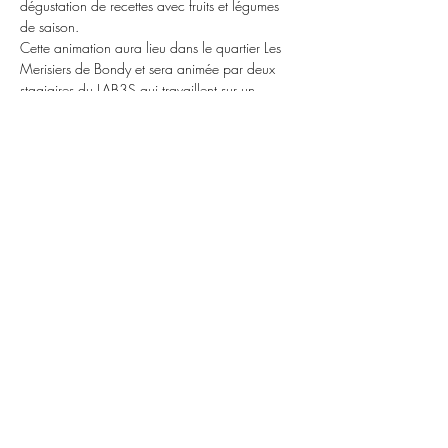
dégustation de recettes avec fruits et légumes 
de saison.
Cette animation aura lieu dans le quartier Les 
Merisiers de Bondy et sera animée par deux 
stagiaires du LAB3S qui travaillent sur un 
programme de recherche-action sur l'accès à 
une alimentation de qualité à Bondy.  
Tout public
15h - 18h , mardi 13 juillet 
Partager cet événement
© 2020 association LAB3S Sols Savoirs
Saveurs | mentions légales | politique de
confidentialité
​32 avenue Henri Varagnat 93140 Bondy
contact [@] lab3s.fr