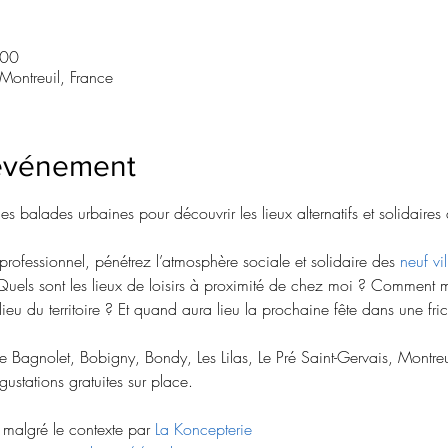
:00
ontreuil, France
'événement
 balades urbaines pour découvrir les lieux alternatifs et solidaires 
fessionnel, pénétrez l’atmosphère sociale et solidaire des 
neuf vi
uels sont les lieux de loisirs à proximité de chez moi ? Comment m
-lieu du territoire ? Et quand aura lieu la prochaine fête dans une 
de Bagnolet, Bobigny, Bondy, Les Lilas, Le Pré Saint-Gervais, Montreui
ustations gratuites sur place.
malgré le contexte par 
La Koncepterie