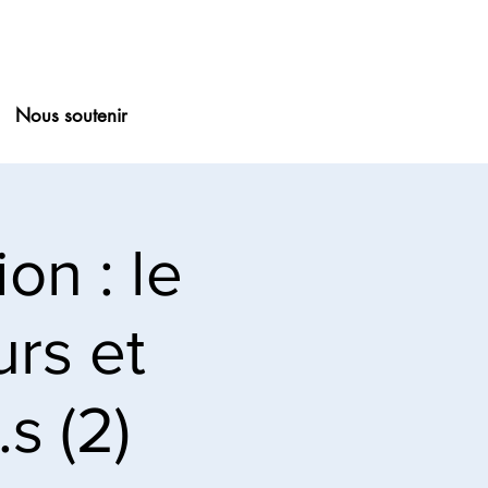
Nous soutenir
on : le
rs et
s (2)