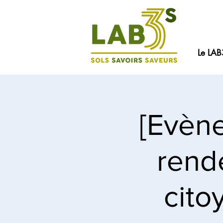
Le LAB
[Evène
rend
cito