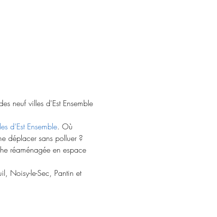
des neuf villes d'Est Ensemble 
lles d’Est Ensemble
. Où 
e déplacer sans polluer ? 
friche réaménagée en espace 
l, Noisy-le-Sec, Pantin et 