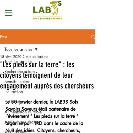
Post
Tous les articles
18 févr. 2020
2 min de lecture
Tous les articles
"Les pieds sur la terre" : les
Recherche-action
citoyens témoignent de leur
Sensibilisation
engagement auprès des chercheurs
Incubation
Evènement
Le 30 janvier dernier, le LAB3S Sols 
Savoirs Saveurs était partenaire de 
Alimentation durable
l’événement " Les pieds sur la terre " 
Agriculture urbaine
organisé par l'IRD dans le cadre de la 
Nuit des idées. Citoyens, chercheurs, 
sols urbains