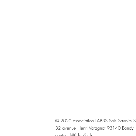
© 2020 association LAB3S Sols Savoirs Sav
​32 avenue Henri Varagnat 93140 Bondy
contact [@] lab3s.fr