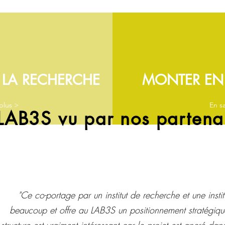
C LA RECHERCHE
MONTER EN
plus >
En sa
LAB3S vu par nos partena
"Ce co-portage par un institut de recherche et une institu
beaucoup et offre au LAB3S un positionnement stratégiqu