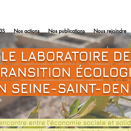
3S
Nos actions
Nos publications
Nous rejoindre
LE LABORATOIRE DE
TRANSITION ÉCOLOG
N SEINE-SAINT-DEN
encontre entre l'économie sociale et solid