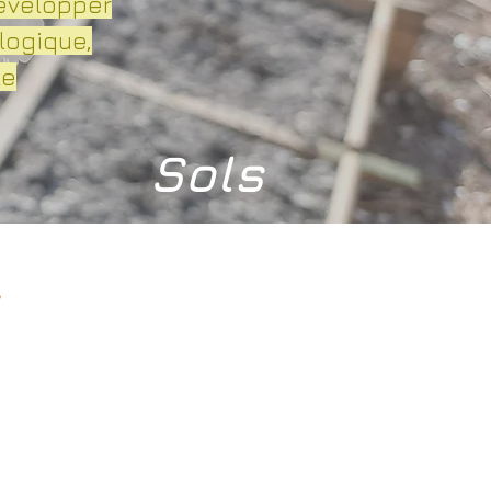
développer
logique,
le
Sols
s