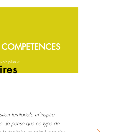
 COMPETENCES
voir plus >
ires
tion territoriale m’inspire
e. Je pense que ce type de