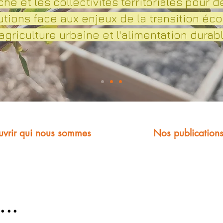
che et les collectivités territoriales pour 
utions face aux enjeux de la transition éco
'agriculture urbaine et l'alimentation durab
vrir qui nous sommes
Nos publication
...