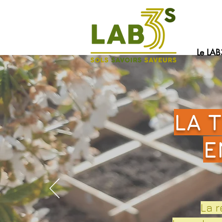
Le LAB
LA 
E
La r