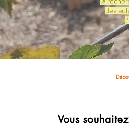
la recher
des sol
l
Décou
Vous souhaitez